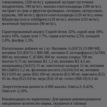
глюкозамина, (320 мг/кг), хрящевой экстракт (источник
хондроитина, 190 мг/кг), маннан-олигосахариды (180 мг/кг),
экстракт из трав и фруктов (розмарин, гвоздика, цитрусовые,
куркума, 180 мг/кг), фрукто-олигосахариды (120 мг/кг), юкка
Шидигера (yucca schidigera) (120 мг/кг), инулин (110 мг/кг),
молочный чертополох (90 мг/кг).
Гарантированный анализ: Cырой белок 32%, сырой жир 18%,
влага 10%, сырая зола 7,7%, сырая клетчатка 2,5%, кальций
1,8%, фосфор 1,3%.
Питательные добавки на 1 кг: Витамин A (E672) 23 000 МЕ,
витамин D3 (E671) 1 800 МЕ, витамин Е (α-токоферол) (3a700)
600 мг, витамин C (E300) 300 мг, холина хлорид 700 мг,
биотин 0,75 мг, витамин В1 1,2 мг, витамин В2 4,5 мг,
ниацинамид (3a315) 15 мг, пантотенат кальция 12 мг, витамин
В6 (3a831) 1,2 мг, фолиевая кислота (3a316) 0,6 мг, витамин
В12 0,05 мг, цинк (E6) 100 мг, железо (E1) 90 мг, марганец (E5)
45 мг, йод (E2) 0,8 мг, медь (E4) 18 мг, селен (3b8.10) 0,3 мг.
Энергетическая ценность 4 000 ккал/кг, Омега-3: 0,42%,
Омега-6: 2,10%.
Рекомендации по кормлению: Для щенков рекомендованное
ежедневное количество корма, указанное в таблице