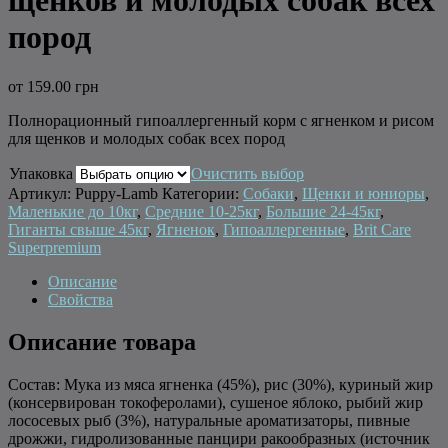
щенков и молодых собак всех
пород
от
159.00 грн
Полнорационный гипоаллергенный корм с ягненком и рисом
для щенков и молодых собак всех пород
Упаковка
Очистить выбор
Артикул:
Puppy-Lamb
Категории:
Собаки
,
Щенки и юниоры
,
Маленькие до 10кг
,
Средние 10-25кг
,
Большие 24-45кг
,
Гиганты свыше 45кг
,
Ягненок
,
Гипоаллергенные
,
Brit Care
Superpremium
Описание
Свойства
Описание товара
Состав: Мука из мяса ягненка (45%), рис (30%), куриный жир
(консервирован токоферолами), сушеное яблоко, рыбий жир
лососевых рыб (3%), натуральные ароматизаторы, пивные
дрожжи, гидролизованные панцири ракообразных (источник