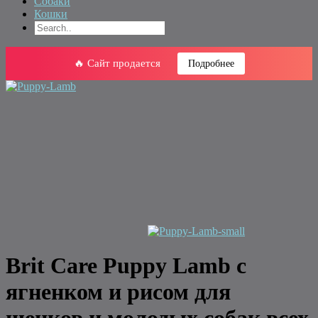
Собаки
Кошки
🔥 Сайт продается
Подробнее
Brit Care Puppy Lamb с
ягненком и рисом для