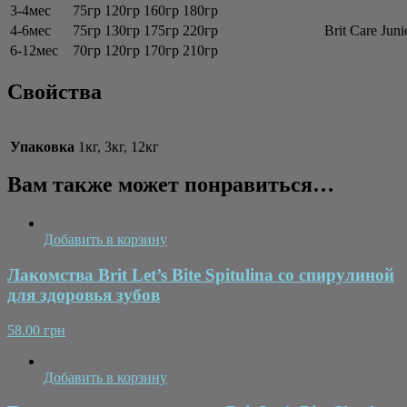
3-4мес
75гр
120гр
160гр
180гр
4-6мес
75гр
130гр
175гр
220гр
Brit Care Juni
6-12мес
70гр
120гр
170гр
210гр
Свойства
Упаковка
1кг, 3кг, 12кг
Вам также может понравиться…
Добавить в корзину
Лакомства Brit Let’s Bite Spitulina со спирулиной
для здоровья зубов
58.00 грн
Добавить в корзину