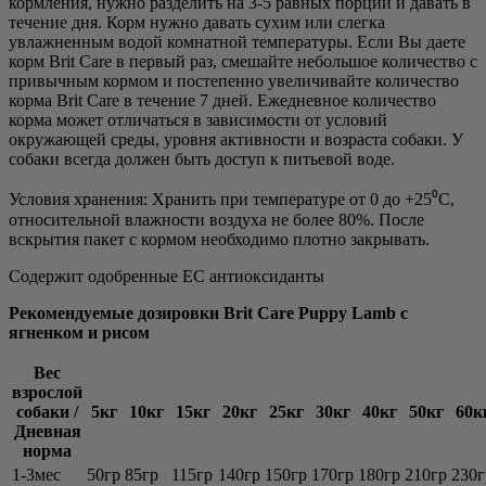
кормления, нужно разделить на 3-5 равных порций и давать в
течение дня. Корм нужно давать сухим или слегка
увлажненным водой комнатной температуры. Если Вы даете
корм Brit Care в первый раз, смешайте небольшое количество с
привычным кормом и постепенно увеличивайте количество
корма Brit Care в течение 7 дней. Ежедневное количество
корма может отличаться в зависимости от условий
окружающей среды, уровня активности и возраста собаки. У
собаки всегда должен быть доступ к питьевой воде.
Условия хранения: Хранить при температуре от 0 до +25⁰С,
относительной влажности воздуха не более 80%. После
вскрытия пакет с кормом необходимо плотно закрывать.
Содержит одобренные ЕС антиоксиданты
Рекомендуемые дозировки Brit Care Puppy Lamb с
ягненком и рисом
Вес
взрослой
собаки /
5кг
10кг
15кг
20кг
25кг
30кг
40кг
50кг
60к
Дневная
норма
1-3мес
50гр
85гр
115гр
140гр
150гр
170гр
180гр
210гр
230г