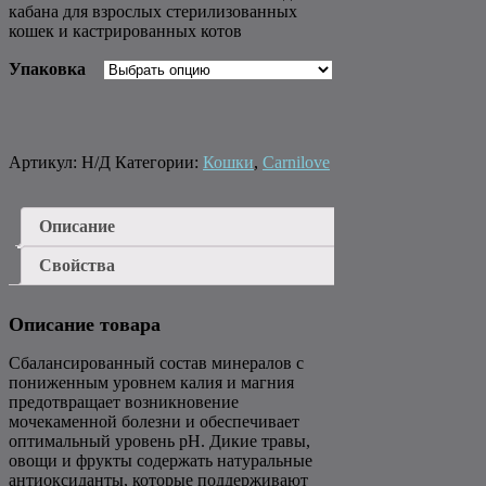
кабана для взрослых стерилизованных
кошек и кастрированных котов
Упаковка
Артикул:
Н/Д
Категории:
Кошки
,
Carnilove
Описание
Свойства
Описание товара
Сбалансированный состав минералов с
пониженным уровнем калия и магния
предотвращает возникновение
мочекаменной болезни и обеспечивает
оптимальный уровень pH. Дикие травы,
овощи и фрукты содержать натуральные
антиоксиданты, которые поддерживают