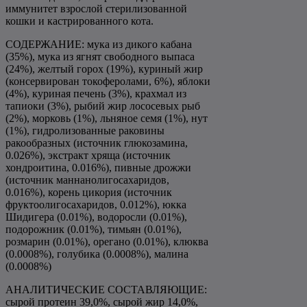
иммунитет взрослой стерилизованной
кошки и кастрированного кота.
СОДЕРЖАНИЕ: мука из дикого кабана
(35%), мука из ягнят свободного выпаса
(24%), желтый горох (19%), куриный жир
(консервирован токоферолами, 6%), яблоки
(4%), куриная печень (3%), крахмал из
тапиоки (3%), рыбий жир лососевых рыб
(2%), морковь (1%), льняное семя (1%), нут
(1%), гидролизованные раковины
ракообразных (источник глюкозамина,
0.026%), экстракт хряща (источник
хондроитина, 0.016%), пивные дрожжи
(источник маннанолигосахаридов,
0.016%), корень цикория (источник
фруктоолигосахаридов, 0.012%), юкка
Шидигера (0.01%), водоросли (0.01%),
подорожник (0.01%), тимьян (0.01%),
розмарин (0.01%), орегано (0.01%), клюква
(0.0008%), голубика (0.0008%), малина
(0.0008%)
АНАЛИТИЧЕСКИЕ СОСТАВЛЯЮЩИЕ:
сырой протеин 39,0%, сырой жир 14,0%,