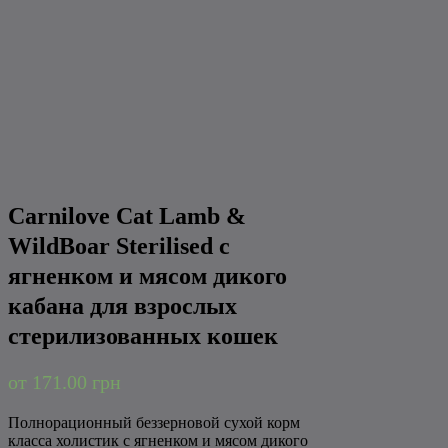
Carnilove Cat Lamb &
WildBoar Sterilised с
ягненком и мясом дикого
кабана для взрослых
стерилизованных кошек
от
171.00 грн
Полнорационный беззерновой сухой корм
класса холистик с ягненком и мясом дикого