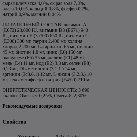
сырая клетчатка 4,0%, сырая зола 7,8%,
влага 10,0%, кальций 0,8%, фосфор 0,7%,
натрий 0,9%, магний 0,04%
ПИТАТЕЛЬНЫЙ СОСТАВ: витамин A
(E672) 23,000 IU, витамин D3 (E671) 940
IU, витамин E (3a700) 650 IU, витамин C
(E300) 300 мг, таурин 2,400 мг, холина
хлорид 2,200 мг, L-карнитин 65 мг, ниацин
45 мг, биотин 1.8 мг, цинк (E6) 150 мг,
manganese (E5) 55 мг, железо (E1) 48 мг,
медь (E4) 11 мг, йод (E2) 3.8 мг, селен (E8)
0,23 мг, DL-метионин (3.1.1.) 14 мг,
аргинин (3c3.6.1) 12 мг, L-лизин (3.2.3.) 10
мг, гексаметафосфат натрия (E452i) 710 мг
ЭНЕРГЕТИЧЕСКАЯ ЦЕННОСТЬ: 3 690
ккал/кг. Омега-3: 0,25%, Омега-6: 2,30%
Рекомендуемые дозировки
Свойства
Упаковка
400г, 2кг, 6кг