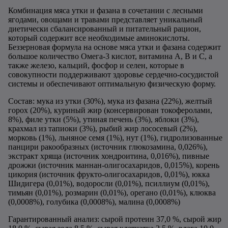
Комбинация мяса утки и фазана в сочетании с лесными
ягодами, овощами и травами представляет уникальный
диетически сбалансированный и питательный рацион,
который содержит все необходимые аминокислоты.
Беззерновая формула на основе мяса утки и фазана содержит
большое количество Омега-3 кислот, витамина А, В и С, а
также железо, кальций, фосфор и селен, которые в
совокупности поддерживают здоровье сердечно-сосудистой
системы и обеспечивают оптимальную физическую форму.
Состав: мука из утки (30%), мука из фазана (22%), желтый
горох (20%), куриный жир (консервирован токоферолами,
8%), филе утки (5%), утиная печень (3%), яблоки (3%),
крахмал из тапиоки (3%), рыбий жир лососевый (2%),
морковь (1%), льняное семя (1%), нут (1%), гидролизованные
панцири ракообразных (источник глюкозамина, 0,026%),
экстракт хряща (источник хондроитина, 0,016%), пивные
дрожжи (источник маннан-олигосахаридов, 0,015%), корень
цикория (источник фрукто-олигосахаридов, 0,01%), юкка
Шидигера (0,01%), водоросли (0,01%), псиллиум (0,01%),
тимьян (0,01%), розмарин (0,01%), орегано (0,01%), клюква
(0,0008%), голубика (0,0008%), малина (0,0008%)
Гарантированный анализ: сырой протеин 37,0 %, сырой жир