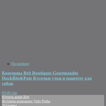
Подробнее
Консервы Brit Boutiques Gourmandes
DuckBits&Pate Кусочки утки в паштете для
собак
69.00 грн
Купить корм Brit
История компании Vafo Praha
Доставка