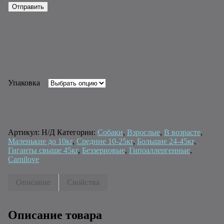
Упаковка
Артикул:
Н/Д
Категории:
Собаки
,
Взрослые
,
В возрасте
,
Маленькие до 10кг
,
Средние 10-25кг
,
Большие 24-45кг
,
Гиганты свыше 45кг
,
Беззерновые
,
Гипоаллергенные
,
Carnilove
Описание
Свойства
Описание товара