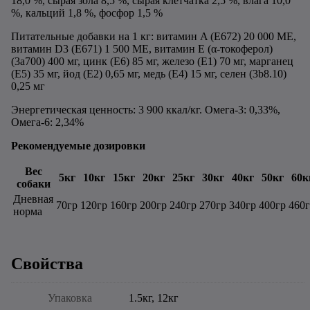
18,0 %, сырая зола 8,5 %, сырая клетчатка 2,5 %, влага 10,0
%, кальций 1,8 %, фосфор 1,5 %
Питательные добавки на 1 кг: витамин A (E672) 20 000 МЕ,
витамин D3 (E671) 1 500 МЕ, витамин E (α-токоферол)
(3a700) 400 мг, цинк (E6) 85 мг, железо (E1) 70 мг, марганец
(E5) 35 мг, йод (E2) 0,65 мг, медь (E4) 15 мг, селен (3b8.10)
0,25 мг
Энергетическая ценность:
3 900 ккал/кг. Омега-3: 0,33%,
Омега-6: 2,34%
Рекомендуемые дозировки
Вес
5кг
10кг
15кг
20кг
25кг
30кг
40кг
50кг
60к
собаки
Дневная
70гр
120гр
160гр
200гр
240гр
270гр
340гр
400гр
460
норма
Свойства
Упаковка
1.5кг, 12кг