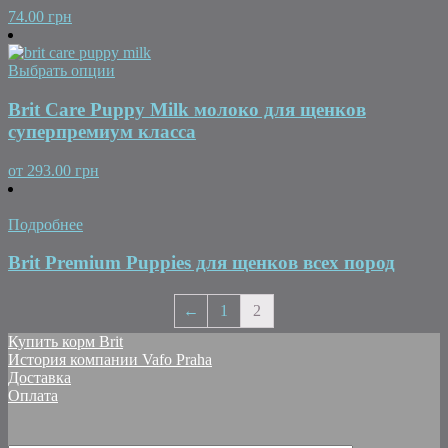
74.00 грн
Выбрать опции
Brit Care Puppy Milk молоко для щенков
суперпремиум класса
от
293.00 грн
Подробнее
Brit Premium Puppies для щенков всех пород
←
1
2
Купить корм Brit
История компании Vafo Praha
Доставка
Оплата