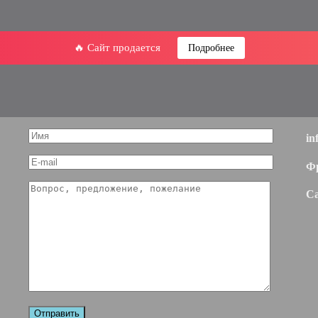
🔥 Сайт продается
Подробнее
in
Фр
Ca