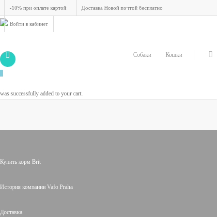
-10% при оплате картой
Доставка Новой почтой бесплатно
Войти в кабинет
Собаки
Кошки
0
🔥 Сайт продается
Подробнее
Спасибо. Ваш заказ был принят.
was successfully added to your cart.
Купить корм Brit
История компании Vafo Praha
Доставка